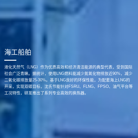
海工船舶
液化天然气（LNG）作为优质高效和经济清洁能源的典型代表，受到国际
社会广泛青睐。据统计，使用LNG燃料能减少氮氧化物排放近90%，减少
二氧化碳排放量25-30%。基于LNG良好的环保性能，为配套海上LNG的
开采，实现双碳目标，沈氏节能针对FSRU、FLNG、FPSO、油气平台等
工况特性，研发推出了系列专业高效的换热器。